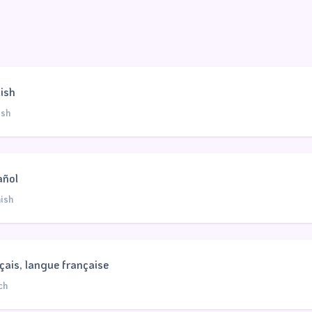
ish
ish
añol
ish
çais, langue française
ch