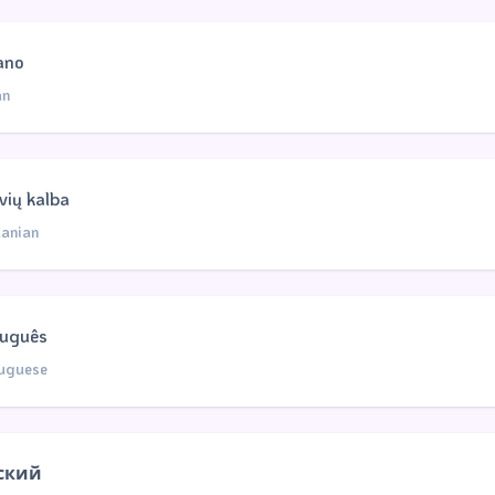
iano
an
uvių kalba
uanian
tuguês
uguese
ский