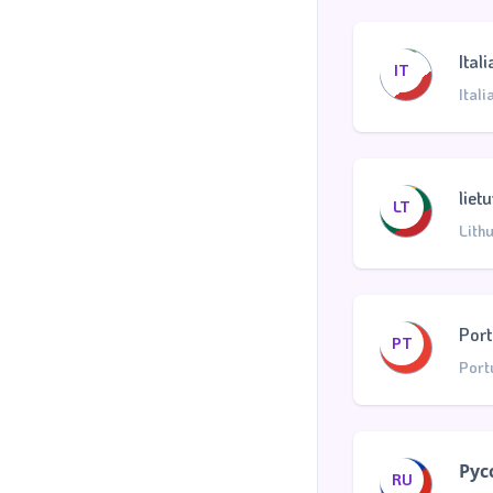
Ital
IT
Itali
liet
LT
Lith
Por
PT
Port
Рус
RU