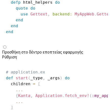
defp
 html_helpers 
do
quote
do
use
Gettext
,
backend:
MyAppWeb
.
Gette
end
end
end
Προσθήκη στο δέντρο εποπτείας εφαρμογής
Ρύθμιση
# application.ex
def
start
(
_type
,
 _args
)
do
  children 
=
[
...
{
Kanta
,
Application
.
fetch_env!
(
:my_app
...
]