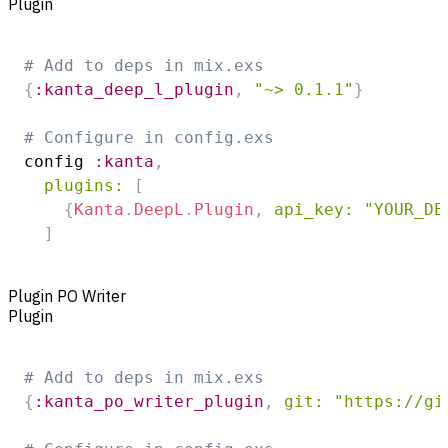
Plugin
# Add to deps in mix.exs
{
:kanta_deep_l_plugin
,
"~> 0.1.1"
}
# Configure in config.exs
config 
:kanta
,
plugins:
[
{
Kanta
.
DeepL
.
Plugin
,
api_key:
"YOUR_DE
]
Plugin PO Writer
Plugin
# Add to deps in mix.exs
{
:kanta_po_writer_plugin
,
git:
"https://gi