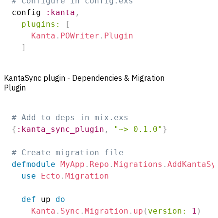
# Configure in config.exs
config 
:kanta
,
plugins:
[
Kanta
.
POWriter
.
Plugin
]
KantaSync plugin - Dependencies & Migration
Plugin
# Add to deps in mix.exs
{
:kanta_sync_plugin
,
"~> 0.1.0"
}
# Create migration file
defmodule
MyApp
.
Repo
.
Migrations
.
AddKantaSy
use
Ecto
.
Migration
def
 up 
do
Kanta
.
Sync
.
Migration
.
up
(
version:
1
)