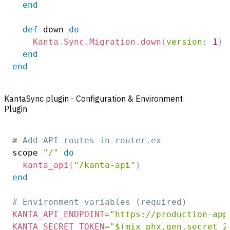
end
def
 down 
do
Kanta
.
Sync
.
Migration
.
down
(
version:
1
)
end
end
KantaSync plugin - Configuration & Environment
Plugin
# Add API routes in router.ex
scope 
"/"
do
kanta_api
(
"/kanta-api"
)
end
# Environment variables (required)
KANTA_API_ENDPOINT
=
"https://production-app
KANTA_SECRET_TOKEN
=
"$(mix phx.gen.secret 2