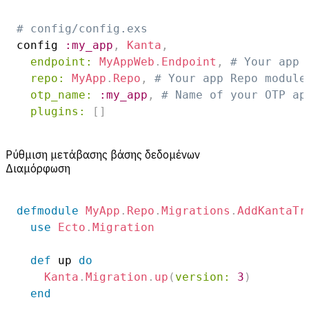
# config/config.exs
config 
:my_app
,
Kanta
,
endpoint:
MyAppWeb
.
Endpoint
,
# Your app 
repo:
MyApp
.
Repo
,
# Your app Repo module
otp_name:
:my_app
,
# Name of your OTP ap
plugins:
[
]
Ρύθμιση μετάβασης βάσης δεδομένων
Διαμόρφωση
defmodule
MyApp
.
Repo
.
Migrations
.
AddKantaTr
use
Ecto
.
Migration
def
 up 
do
Kanta
.
Migration
.
up
(
version:
3
)
end