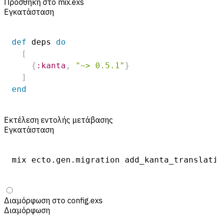
Προσθήκη στο mix.exs
Εγκατάσταση
def
 deps 
do
[
{
:kanta
,
"~> 0.5.1"
}
]
end
Εκτέλεση εντολής μετάβασης
Εγκατάσταση
mix ecto.gen.migration add_kanta_translatio
Διαμόρφωση στο config.exs
Διαμόρφωση